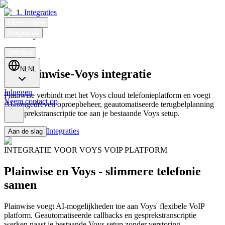
Integraties
Oplossingen
Integraties
Voys
Klanten
Bronnen
NL
NL
De Plainwise-Voys integratie
Inloggen
Plainwise verbindt met het Voys cloud telefonieplatform en voegt
Neem contact op
AI-aangedreven oproepbeheer, geautomatiseerde terugbelplanning
en gesprekstranscriptie toe aan je bestaande Voys setup.
Integraties
Aan de slag
INTEGRATIE VOOR VOYS VOIP PLATFORM
Plainwise en Voys - slimmere telefonie
samen
Plainwise voegt AI-mogelijkheden toe aan Voys' flexibele VoIP
platform. Geautomatiseerde callbacks en gesprekstranscriptie
werken naast je bestaande Voys setup zonder verstoring.